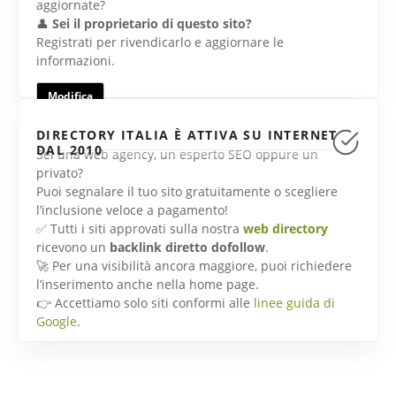
aggiornate?
👤
Sei il proprietario di questo sito?
Registrati per rivendicarlo e aggiornare le
informazioni.
Modifica
DIRECTORY ITALIA È ATTIVA SU INTERNET
DAL 2010
Sei una web agency, un esperto SEO oppure un
privato?
Puoi segnalare il tuo sito gratuitamente o scegliere
l’inclusione veloce a pagamento!
✅ Tutti i siti approvati sulla nostra
web directory
ricevono un
backlink diretto dofollow
.
🚀 Per una visibilità ancora maggiore, puoi richiedere
l’inserimento anche nella home page.
👉 Accettiamo solo siti conformi alle
linee guida di
Google
.