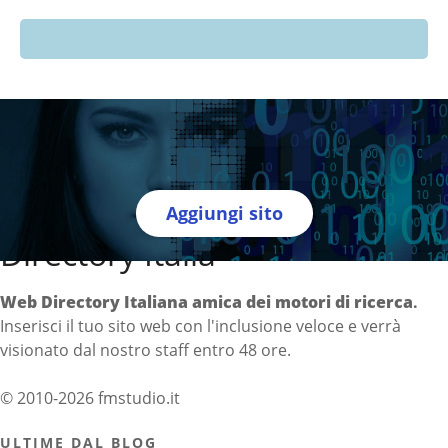
Aggiungi sito
Directory Italia
Web Directory Italiana
amica dei motori di ricerca
.
Inserisci il tuo sito web con l'inclusione veloce e verrà
visionato dal nostro staff entro 48 ore.
© 2010-2026 fmstudio.it
ULTIME DAL BLOG