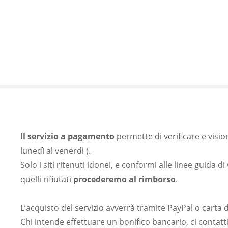
V
a
i
a
l
c
o
n
t
e
n
Il servizio a pagamento
permette di verificare e visio
u
lunedì al venerdì ).
t
o
Solo i siti ritenuti idonei, e conformi alle linee guida di
quelli rifiutati
procederemo al rimborso
.
L’acquisto del servizio avverrà tramite PayPal o carta d
Chi intende effettuare un bonifico bancario, ci contatt