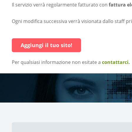
Il servizio verrà regolarmente fatturato con
fattura el
Ogni modifica successiva verrà visionata dallo staff 
Aggiungi il tuo sito!
Per qualsiasi informazione non esitate a
contattarci
.