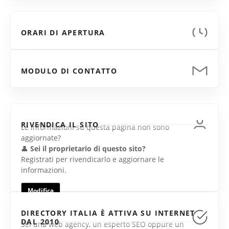
ORARI DI APERTURA
MODULO DI CONTATTO
RIVENDICA IL SITO
Le informazioni su questa pagina non sono
aggiornate?
👤
Sei il proprietario di questo sito?
Registrati per rivendicarlo e aggiornare le
informazioni.
Modifica
DIRECTORY ITALIA È ATTIVA SU INTERNET
DAL 2010
Sei una web agency, un esperto SEO oppure un