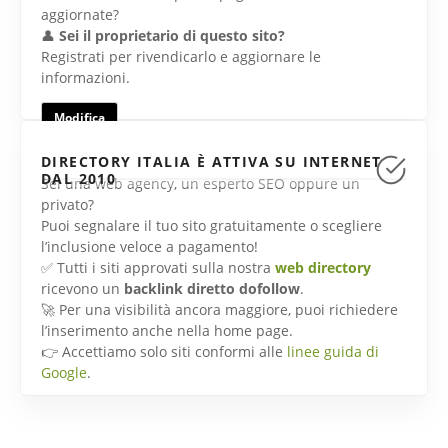
aggiornate?
👤
Sei il proprietario di questo sito?
Registrati per rivendicarlo e aggiornare le
informazioni.
Modifica
DIRECTORY ITALIA È ATTIVA SU INTERNET
DAL 2010
Sei una web agency, un esperto SEO oppure un
privato?
Puoi segnalare il tuo sito gratuitamente o scegliere
l’inclusione veloce a pagamento!
✅ Tutti i siti approvati sulla nostra
web directory
ricevono un
backlink diretto dofollow
.
🚀 Per una visibilità ancora maggiore, puoi richiedere
l’inserimento anche nella home page.
👉 Accettiamo solo siti conformi alle
linee guida di
Google
.