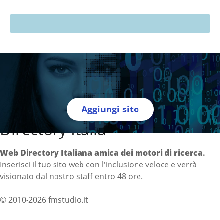
Aggiungi sito
Directory Italia
Web Directory Italiana
amica dei motori di ricerca
.
Inserisci il tuo sito web con l'inclusione veloce e verrà
visionato dal nostro staff entro 48 ore.
© 2010-2026 fmstudio.it