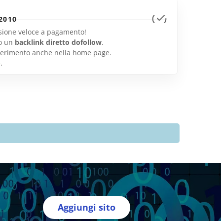
2010
lusione veloce a pagamento!
o un
backlink diretto dofollow
.
inserimento anche nella home page.
e
.
Aggiungi sito