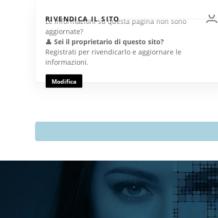
RIVENDICA IL SITO
Le informazioni su questa pagina non sono
aggiornate?
👤
Sei il proprietario di questo sito?
Registrati per rivendicarlo e aggiornare le
informazioni.
Modifica