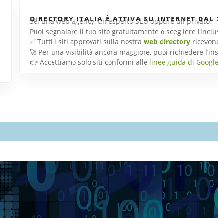
DIRECTORY ITALIA È ATTIVA SU INTERNET DAL 
Sei una web agency, un esperto SEO oppure un privato?
Puoi segnalare il tuo sito gratuitamente o scegliere l’inc
✅ Tutti i siti approvati sulla nostra
web directory
ricevon
🚀 Per una visibilità ancora maggiore, puoi richiedere l’
👉 Accettiamo solo siti conformi alle
linee guida di Googl