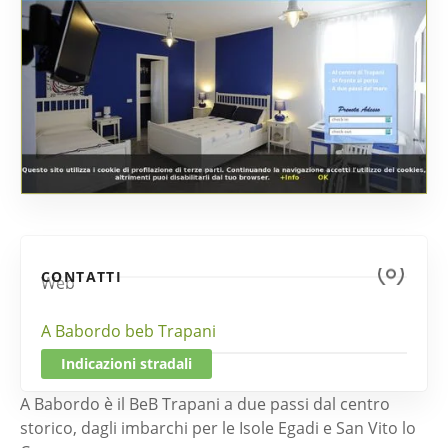
CONTATTI
Web
A Babordo beb Trapani
Indicazioni stradali
A Babordo è il BeB Trapani a due passi dal centro
storico, dagli imbarchi per le Isole Egadi e San Vito lo