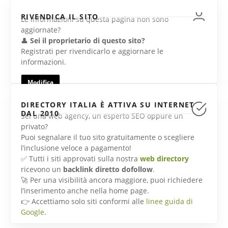
RIVENDICA IL SITO
Le informazioni su questa pagina non sono
aggiornate?
👤
Sei il proprietario di questo sito?
Registrati per rivendicarlo e aggiornare le
informazioni.
Modifica
DIRECTORY ITALIA È ATTIVA SU INTERNET
DAL 2010
Sei una web agency, un esperto SEO oppure un
privato?
Puoi segnalare il tuo sito gratuitamente o scegliere
l’inclusione veloce a pagamento!
✅ Tutti i siti approvati sulla nostra
web directory
ricevono un
backlink diretto dofollow
.
🚀 Per una visibilità ancora maggiore, puoi richiedere
l’inserimento anche nella home page.
👉 Accettiamo solo siti conformi alle
linee guida di
Google
.