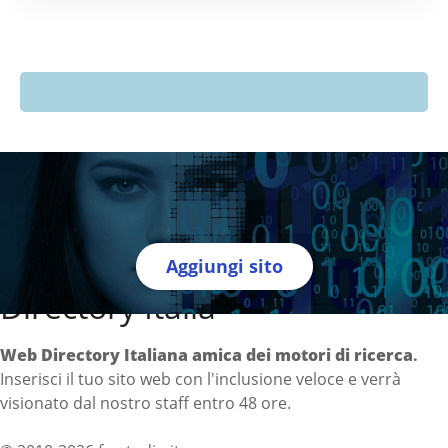
Aggiungi sito
Directory Italia
Web Directory Italiana
amica dei motori di ricerca
.
Inserisci il tuo sito web con l'inclusione veloce e verrà
visionato dal nostro staff entro 48 ore.