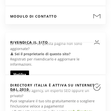
MODULO DI CONTATTO
RIVENDICA IL SITO
Le informazioni su questa pagina non sono
aggiornate?
👤
Sei il proprietario di questo sito?
Registrati per rivendicarlo e aggiornare le
informazioni.
Modifica
DIRECTORY ITALIA È ATTIVA SU INTERNET
DAL 2010
Sei una web agency, un esperto SEO oppure un
privato?
Puoi segnalare il tuo sito gratuitamente o scegliere
l’inclusione veloce a pagamento!