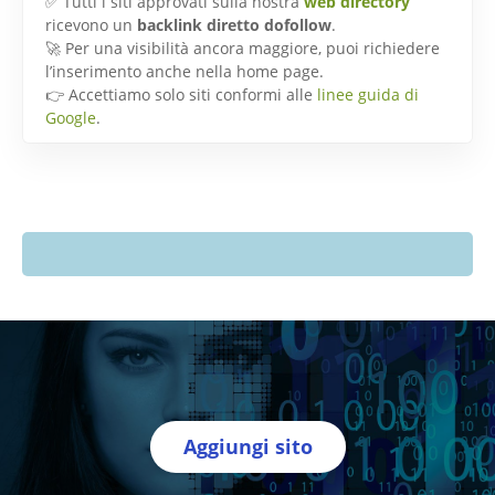
✅ Tutti i siti approvati sulla nostra
web directory
ricevono un
backlink diretto dofollow
.
🚀 Per una visibilità ancora maggiore, puoi richiedere
l’inserimento anche nella home page.
👉 Accettiamo solo siti conformi alle
linee guida di
Google
.
Aggiungi sito
Directory Italia