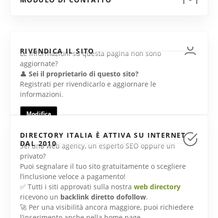
RIVENDICA IL SITO
Le informazioni su questa pagina non sono
aggiornate?
👤
Sei il proprietario di questo sito?
Registrati per rivendicarlo e aggiornare le
informazioni.
Modifica
DIRECTORY ITALIA È ATTIVA SU INTERNET
DAL 2010
Sei una web agency, un esperto SEO oppure un
privato?
Puoi segnalare il tuo sito gratuitamente o scegliere
l’inclusione veloce a pagamento!
✅ Tutti i siti approvati sulla nostra
web directory
ricevono un
backlink diretto dofollow
.
🚀 Per una visibilità ancora maggiore, puoi richiedere
l’inserimento anche nella home page.