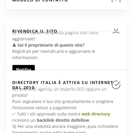
RIVENDICA IL SITO
Le informazioni su questa pagina non sono
aggiornate?
👤
Sei il proprietario di questo sito?
Registrati per rivendicarlo e aggiornare le
informazioni.
Modifica
DIRECTORY ITALIA È ATTIVA SU INTERNET
DAL 2010
Sei una web agency, un esperto SEO oppure un
privato?
Puoi segnalare il tuo sito gratuitamente o scegliere
l’inclusione veloce a pagamento!
✅ Tutti i siti approvati sulla nostra
web directory
ricevono un
backlink diretto dofollow
.
🚀 Per una visibilità ancora maggiore, puoi richiedere
l’inserimento anche nella home page.