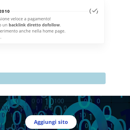
2010
lusione veloce a pagamento!
o un
backlink diretto dofollow
.
inserimento anche nella home page.
e
.
Aggiungi sito