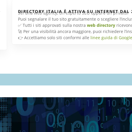
DIRECTORY ITALIA È ATTIVA SU INTERNET DAL 
Sei una web agency, un esperto SEO oppure un privato?
Puoi segnalare il tuo sito gratuitamente o scegliere l’inc
✅ Tutti i siti approvati sulla nostra
web directory
ricevon
🚀 Per una visibilità ancora maggiore, puoi richiedere l’
👉 Accettiamo solo siti conformi alle
linee guida di Googl