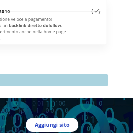
2010
lusione veloce a pagamento!
o un
backlink diretto dofollow
.
inserimento anche nella home page.
e
.
Aggiungi sito