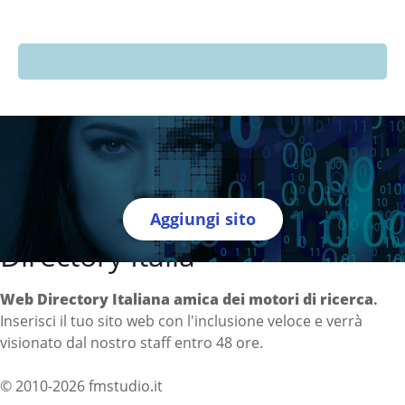
Aggiungi sito
Directory Italia
Web Directory Italiana
amica dei motori di ricerca
.
Inserisci il tuo sito web con l'inclusione veloce e verrà
visionato dal nostro staff entro 48 ore.
© 2010-2026 fmstudio.it