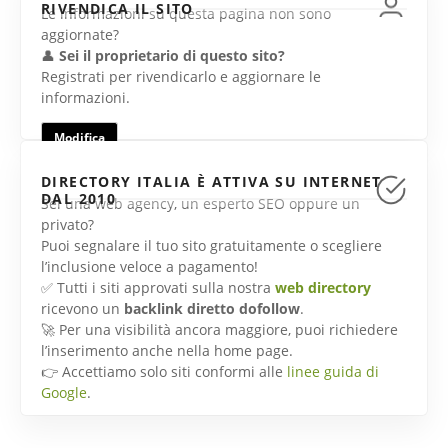
RIVENDICA IL SITO
Le informazioni su questa pagina non sono
aggiornate?
👤
Sei il proprietario di questo sito?
Registrati per rivendicarlo e aggiornare le
informazioni.
Modifica
DIRECTORY ITALIA È ATTIVA SU INTERNET
DAL 2010
Sei una web agency, un esperto SEO oppure un
privato?
Puoi segnalare il tuo sito gratuitamente o scegliere
l’inclusione veloce a pagamento!
✅ Tutti i siti approvati sulla nostra
web directory
ricevono un
backlink diretto dofollow
.
🚀 Per una visibilità ancora maggiore, puoi richiedere
l’inserimento anche nella home page.
👉 Accettiamo solo siti conformi alle
linee guida di
Google
.