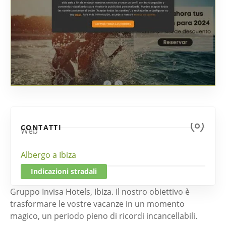
CONTATTI
Web
Albergo a Ibiza
Indicazioni stradali
Gruppo Invisa Hotels, Ibiza. Il nostro obiettivo è
trasformare le vostre vacanze in un momento
magico, un periodo pieno di ricordi incancellabili.