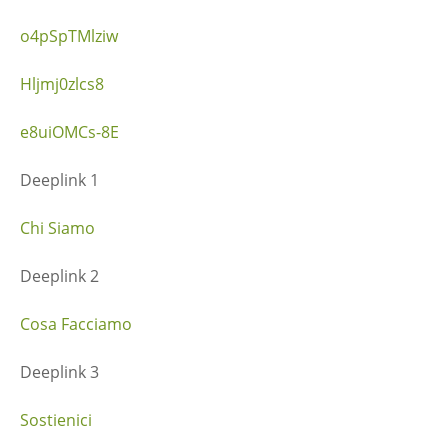
o4pSpTMlziw
Hljmj0zlcs8
e8uiOMCs-8E
Deeplink 1
Chi Siamo
Deeplink 2
Cosa Facciamo
Deeplink 3
Sostienici