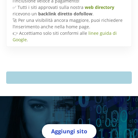
l’inclusione veloce a pagamento!
✅ Tutti i siti approvati sulla nostra
web directory
ricevono un
backlink diretto dofollow
.
🚀 Per una visibilità ancora maggiore, puoi richiedere
l’inserimento anche nella home page.
👉 Accettiamo solo siti conformi alle
linee guida di
Google
.
Aggiungi sito