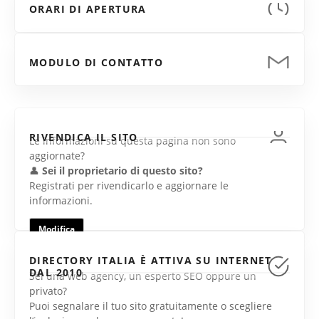
ORARI DI APERTURA
MODULO DI CONTATTO
RIVENDICA IL SITO
Le informazioni su questa pagina non sono
aggiornate?
👤
Sei il proprietario di questo sito?
Registrati per rivendicarlo e aggiornare le
informazioni.
Modifica
DIRECTORY ITALIA È ATTIVA SU INTERNET
DAL 2010
Sei una web agency, un esperto SEO oppure un
privato?
Puoi segnalare il tuo sito gratuitamente o scegliere