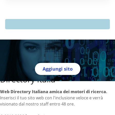
Aggiungi sito
Directory Italia
Web Directory Italiana
amica dei motori di ricerca
.
Inserisci il tuo sito web con l'inclusione veloce e verrà
visionato dal nostro staff entro 48 ore.