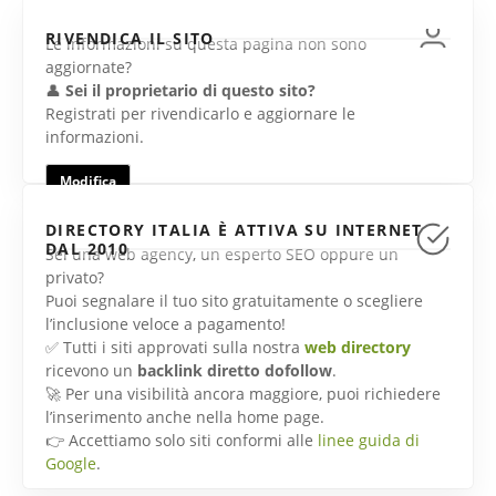
RIVENDICA IL SITO
Le informazioni su questa pagina non sono
aggiornate?
👤
Sei il proprietario di questo sito?
Registrati per rivendicarlo e aggiornare le
informazioni.
Modifica
DIRECTORY ITALIA È ATTIVA SU INTERNET
DAL 2010
Sei una web agency, un esperto SEO oppure un
privato?
Puoi segnalare il tuo sito gratuitamente o scegliere
l’inclusione veloce a pagamento!
✅ Tutti i siti approvati sulla nostra
web directory
ricevono un
backlink diretto dofollow
.
🚀 Per una visibilità ancora maggiore, puoi richiedere
l’inserimento anche nella home page.
👉 Accettiamo solo siti conformi alle
linee guida di
Google
.