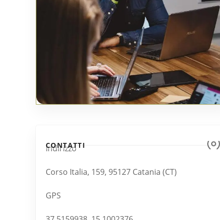
CONTATTI
Indirizzo
Corso Italia, 159, 95127 Catania (CT)
GPS
37.5159938, 15.1002376