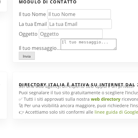
MODULO DI CONTATTO
Il tuo Nome
La tua Email
Oggetto
Il tuo messaggio…
Invia
DIRECTORY ITALIA È ATTIVA SU INTERNET DAL 
Sei una web agency, un esperto SEO oppure un privato?
Puoi segnalare il tuo sito gratuitamente o scegliere l’inc
✅ Tutti i siti approvati sulla nostra
web directory
ricevon
🚀 Per una visibilità ancora maggiore, puoi richiedere l’
👉 Accettiamo solo siti conformi alle
linee guida di Googl