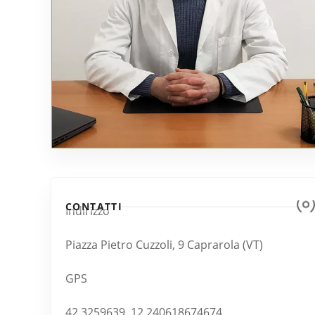
CONTATTI
Indirizzo
Piazza Pietro Cuzzoli, 9 Caprarola (VT)
GPS
42.3259639, 12.240618674674