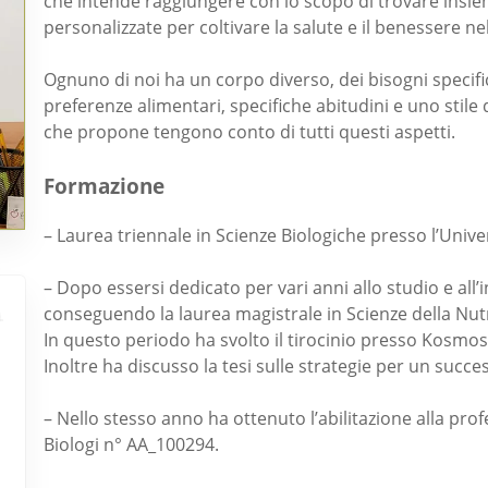
che intende raggiungere con lo scopo di trovare insieme
personalizzate per coltivare la salute e il benessere n
Ognuno di noi ha un corpo diverso, dei bisogni specif
preferenze alimentari, specifiche abitudini e uno stile di
che propone tengono conto di tutti questi aspetti.
Formazione
– Laurea triennale in Scienze Biologiche presso l’Univer
– Dopo essersi dedicato per vari anni allo studio e all
conseguendo la laurea magistrale in Scienze della Nu
In questo periodo ha svolto il tirocinio presso Kosmos,
Inoltre ha discusso la tesi sulle strategie per un succ
– Nello stesso anno ha ottenuto l’abilitazione alla pro
Biologi n° AA_100294.