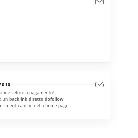
2010
lusione veloce a pagamento!
o un
backlink diretto dofollow
.
inserimento anche nella home page.
e
.