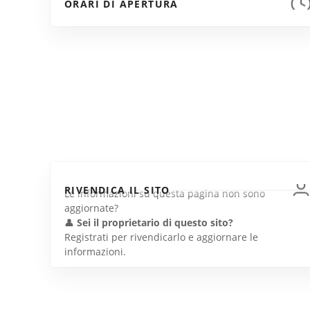
ORARI DI APERTURA
RIVENDICA IL SITO
Le informazioni su questa pagina non sono
aggiornate?
👤
Sei il proprietario di questo sito?
Registrati per rivendicarlo e aggiornare le
informazioni.