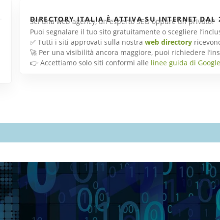
DIRECTORY ITALIA È ATTIVA SU INTERNET DAL 
Sei una web agency, un esperto SEO oppure un privato?
Puoi segnalare il tuo sito gratuitamente o scegliere l’inc
✅ Tutti i siti approvati sulla nostra
web directory
ricevon
🚀 Per una visibilità ancora maggiore, puoi richiedere l’
👉 Accettiamo solo siti conformi alle
linee guida di Googl