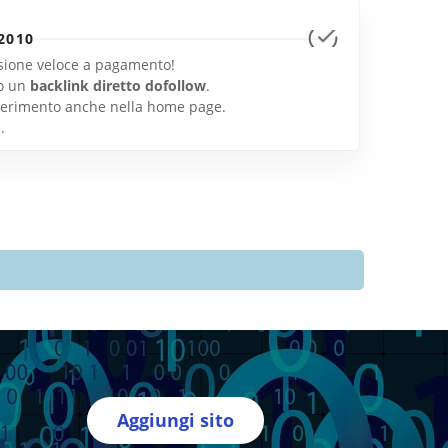
2010
lusione veloce a pagamento!
o un
backlink diretto dofollow
.
inserimento anche nella home page.
e
.
Aggiungi sito