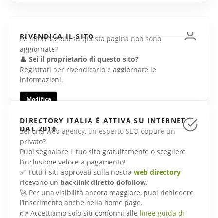
RIVENDICA IL SITO
Le informazioni su questa pagina non sono
aggiornate?
👤
Sei il proprietario di questo sito?
Registrati per rivendicarlo e aggiornare le
informazioni.
Modifica
DIRECTORY ITALIA È ATTIVA SU INTERNET
DAL 2010
Sei una web agency, un esperto SEO oppure un
privato?
Puoi segnalare il tuo sito gratuitamente o scegliere
l’inclusione veloce a pagamento!
✅ Tutti i siti approvati sulla nostra
web directory
ricevono un
backlink diretto dofollow
.
🚀 Per una visibilità ancora maggiore, puoi richiedere
l’inserimento anche nella home page.
👉 Accettiamo solo siti conformi alle
linee guida di