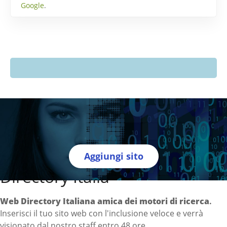
Google
.
Aggiungi sito
Directory Italia
Web Directory Italiana
amica dei motori di ricerca
.
Inserisci il tuo sito web con l'inclusione veloce e verrà
visionato dal nostro staff entro 48 ore.