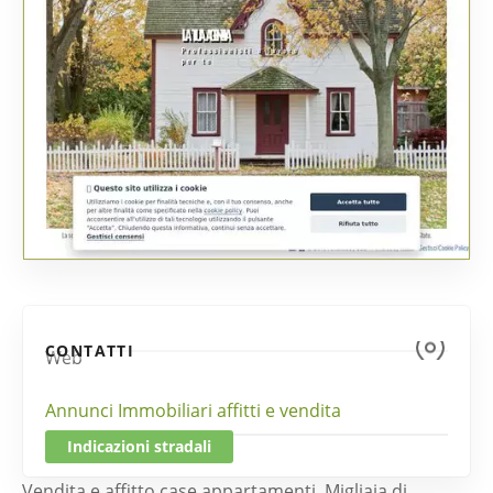
CONTATTI
Web
Annunci Immobiliari affitti e vendita
Indicazioni stradali
Vendita e affitto case appartamenti. Migliaia di