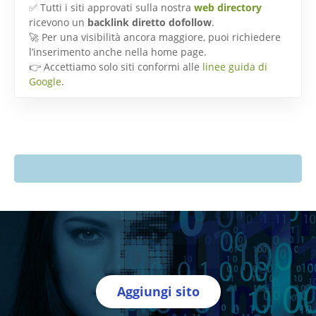
✅ Tutti i siti approvati sulla nostra
web directory
ricevono un
backlink diretto dofollow
.
🚀 Per una visibilità ancora maggiore, puoi richiedere
l’inserimento anche nella home page.
👉 Accettiamo solo siti conformi alle
linee guida di
Google
.
Aggiungi sito