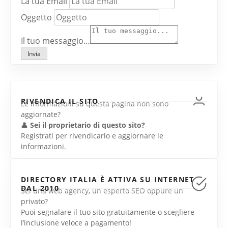
La tua Email
Oggetto
Il tuo messaggio…
Invia
RIVENDICA IL SITO
Le informazioni su questa pagina non sono
aggiornate?
👤
Sei il proprietario di questo sito?
Registrati per rivendicarlo e aggiornare le
informazioni.
DIRECTORY ITALIA È ATTIVA SU INTERNET
DAL 2010
Sei una web agency, un esperto SEO oppure un
privato?
Puoi segnalare il tuo sito gratuitamente o scegliere
l’inclusione veloce a pagamento!