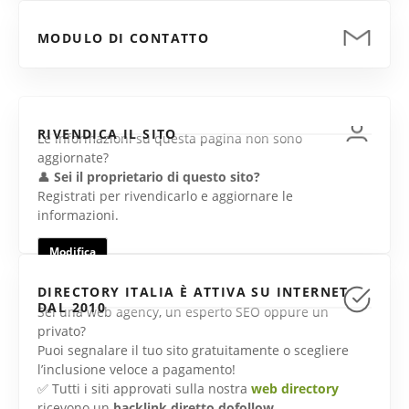
MODULO DI CONTATTO
RIVENDICA IL SITO
Le informazioni su questa pagina non sono
aggiornate?
👤
Sei il proprietario di questo sito?
Registrati per rivendicarlo e aggiornare le
informazioni.
Modifica
DIRECTORY ITALIA È ATTIVA SU INTERNET
DAL 2010
Sei una web agency, un esperto SEO oppure un
privato?
Puoi segnalare il tuo sito gratuitamente o scegliere
l’inclusione veloce a pagamento!
✅ Tutti i siti approvati sulla nostra
web directory
ricevono un
backlink diretto dofollow
.