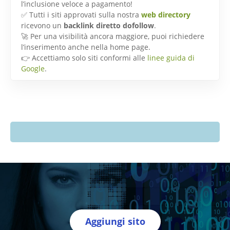
l’inclusione veloce a pagamento!
✅ Tutti i siti approvati sulla nostra
web directory
ricevono un
backlink diretto dofollow
.
🚀 Per una visibilità ancora maggiore, puoi richiedere
l’inserimento anche nella home page.
👉 Accettiamo solo siti conformi alle
linee guida di
Google
.
Aggiungi sito