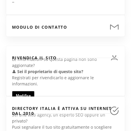
–
MODULO DI CONTATTO
RIVENDICA IL SITO
Le informazioni su questa pagina non sono
aggiornate?
👤
Sei il proprietario di questo sito?
Registrati per rivendicarlo e aggiornare le
informazioni.
Modifica
DIRECTORY ITALIA È ATTIVA SU INTERNET
DAL 2010
Sei una web agency, un esperto SEO oppure un
privato?
Puoi segnalare il tuo sito gratuitamente o scegliere