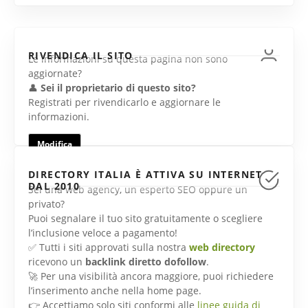
RIVENDICA IL SITO
Le informazioni su questa pagina non sono
aggiornate?
👤
Sei il proprietario di questo sito?
Registrati per rivendicarlo e aggiornare le
informazioni.
Modifica
DIRECTORY ITALIA È ATTIVA SU INTERNET
DAL 2010
Sei una web agency, un esperto SEO oppure un
privato?
Puoi segnalare il tuo sito gratuitamente o scegliere
l’inclusione veloce a pagamento!
✅ Tutti i siti approvati sulla nostra
web directory
ricevono un
backlink diretto dofollow
.
🚀 Per una visibilità ancora maggiore, puoi richiedere
l’inserimento anche nella home page.
👉 Accettiamo solo siti conformi alle
linee guida di