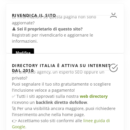
RIVENDICA IL SITO
Le informazioni su questa pagina non sono
aggiornate?
👤
Sei il proprietario di questo sito?
Registrati per rivendicarlo e aggiornare le
informazioni.
Modifica
DIRECTORY ITALIA È ATTIVA SU INTERNET
DAL 2010
Sei una web agency, un esperto SEO oppure un
privato?
Puoi segnalare il tuo sito gratuitamente o scegliere
l’inclusione veloce a pagamento!
✅ Tutti i siti approvati sulla nostra
web directory
ricevono un
backlink diretto dofollow
.
🚀 Per una visibilità ancora maggiore, puoi richiedere
l’inserimento anche nella home page.
👉 Accettiamo solo siti conformi alle
linee guida di
Google
.