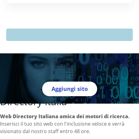
Aggiungi sito
Directory Italia
Web Directory Italiana
amica dei motori di ricerca
.
Inserisci il tuo sito web con l'inclusione veloce e verrà
visionato dal nostro staff entro 48 ore.