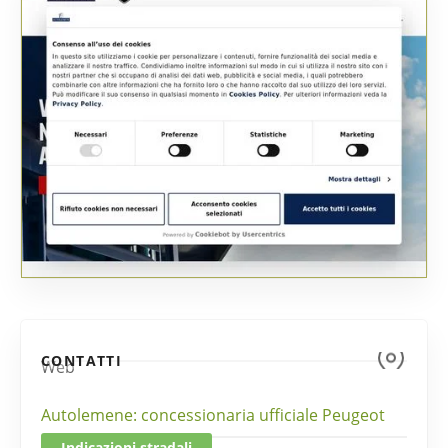
CONTATTI
Web
Autolemene: concessionaria ufficiale Peugeot
Indicazioni stradali