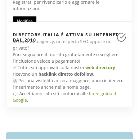
Registrati per rivendicarlo e aggiornare le
informazioni.
Modifica
DIRECTORY ITALIA È ATTIVA SU INTERNET
DAL 2010
Sei una web agency, un esperto SEO oppure un
privato?
Puoi segnalare il tuo sito gratuitamente o scegliere
l’inclusione veloce a pagamento!
✅ Tutti i siti approvati sulla nostra
web directory
ricevono un
backlink diretto dofollow
.
🚀 Per una visibilità ancora maggiore, puoi richiedere
l’inserimento anche nella home page.
👉 Accettiamo solo siti conformi alle
linee guida di
Google
.