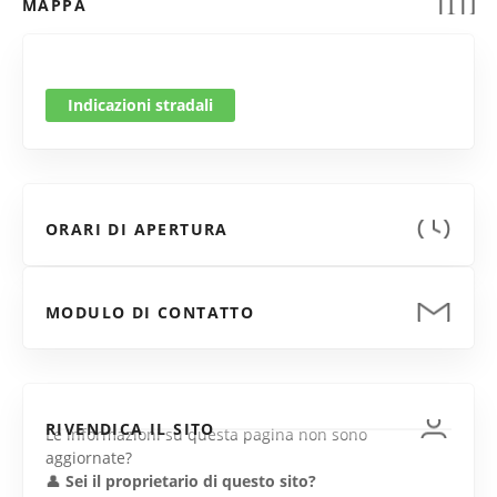
MAPPA
Indicazioni stradali
ORARI DI APERTURA
MODULO DI CONTATTO
RIVENDICA IL SITO
Le informazioni su questa pagina non sono
aggiornate?
👤
Sei il proprietario di questo sito?