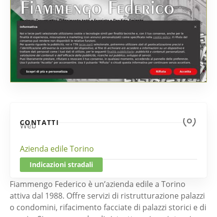
CONTATTI
Web
Azienda edile Torino
Indicazioni stradali
Fiammengo Federico è un’azienda edile a Torino
attiva dal 1988. Offre servizi di ristrutturazione palazzi
o condomini, rifacimento facciate di palazzi storici e di