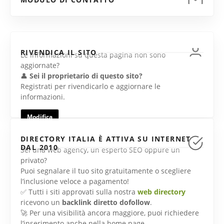
RIVENDICA IL SITO
Le informazioni su questa pagina non sono
aggiornate?
👤
Sei il proprietario di questo sito?
Registrati per rivendicarlo e aggiornare le
informazioni.
Modifica
DIRECTORY ITALIA È ATTIVA SU INTERNET
DAL 2010
Sei una web agency, un esperto SEO oppure un
privato?
Puoi segnalare il tuo sito gratuitamente o scegliere
l’inclusione veloce a pagamento!
✅ Tutti i siti approvati sulla nostra
web directory
ricevono un
backlink diretto dofollow
.
🚀 Per una visibilità ancora maggiore, puoi richiedere
l’inserimento anche nella home page.