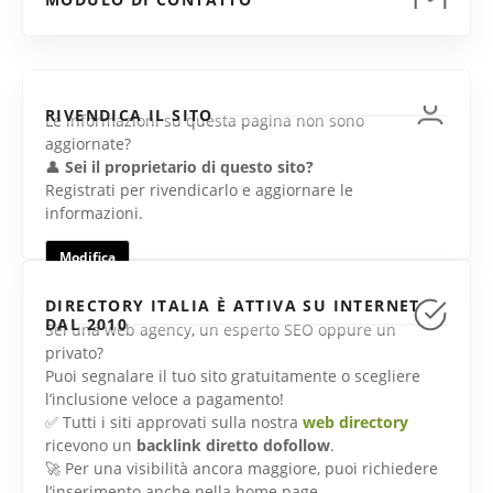
RIVENDICA IL SITO
Le informazioni su questa pagina non sono
aggiornate?
👤
Sei il proprietario di questo sito?
Registrati per rivendicarlo e aggiornare le
informazioni.
Modifica
DIRECTORY ITALIA È ATTIVA SU INTERNET
DAL 2010
Sei una web agency, un esperto SEO oppure un
privato?
Puoi segnalare il tuo sito gratuitamente o scegliere
l’inclusione veloce a pagamento!
✅ Tutti i siti approvati sulla nostra
web directory
ricevono un
backlink diretto dofollow
.
🚀 Per una visibilità ancora maggiore, puoi richiedere
l’inserimento anche nella home page.