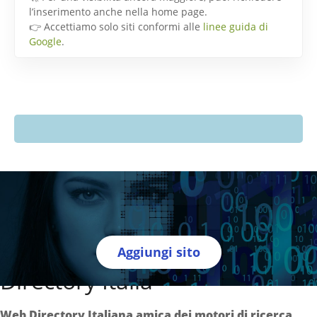
l’inserimento anche nella home page.
👉 Accettiamo solo siti conformi alle
linee guida di
Google
.
Aggiungi sito
Directory Italia
Web Directory Italiana
amica dei motori di ricerca
.