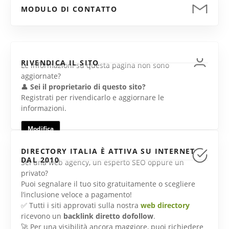
MODULO DI CONTATTO
RIVENDICA IL SITO
Le informazioni su questa pagina non sono
aggiornate?
👤
Sei il proprietario di questo sito?
Registrati per rivendicarlo e aggiornare le
informazioni.
Modifica
DIRECTORY ITALIA È ATTIVA SU INTERNET
DAL 2010
Sei una web agency, un esperto SEO oppure un
privato?
Puoi segnalare il tuo sito gratuitamente o scegliere
l’inclusione veloce a pagamento!
✅ Tutti i siti approvati sulla nostra
web directory
ricevono un
backlink diretto dofollow
.
🚀 Per una visibilità ancora maggiore, puoi richiedere