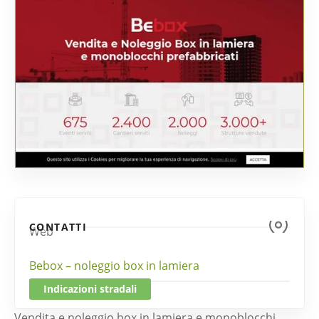
CONTATTI
Web
Bebox – noleggio box in lamiera
Indicazioni stradali
Vendita e noleggio box in lamiera e monoblocchi