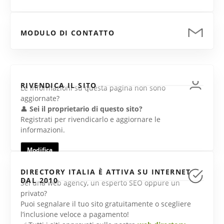
MODULO DI CONTATTO
RIVENDICA IL SITO
Le informazioni su questa pagina non sono
aggiornate?
👤
Sei il proprietario di questo sito?
Registrati per rivendicarlo e aggiornare le
informazioni.
Modifica
DIRECTORY ITALIA È ATTIVA SU INTERNET
DAL 2010
Sei una web agency, un esperto SEO oppure un
privato?
Puoi segnalare il tuo sito gratuitamente o scegliere
l’inclusione veloce a pagamento!