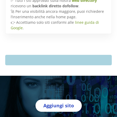
✅ Tutti i siti approvati sulla nostra
web directory
ricevono un
backlink diretto dofollow
.
🚀 Per una visibilità ancora maggiore, puoi richiedere
l’inserimento anche nella home page.
👉 Accettiamo solo siti conformi alle
linee guida di
Google
.
Aggiungi sito
Directory Italia