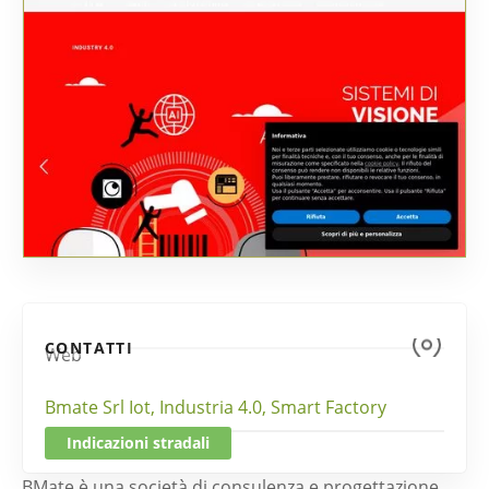
CONTATTI
Web
Bmate Srl Iot, Industria 4.0, Smart Factory
Indicazioni stradali
BMate è una società di consulenza e progettazione