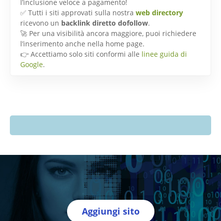
l’inclusione veloce a pagamento!
✅ Tutti i siti approvati sulla nostra
web directory
ricevono un
backlink diretto dofollow
.
🚀 Per una visibilità ancora maggiore, puoi richiedere
l’inserimento anche nella home page.
👉 Accettiamo solo siti conformi alle
linee guida di
Google
.
Aggiungi sito