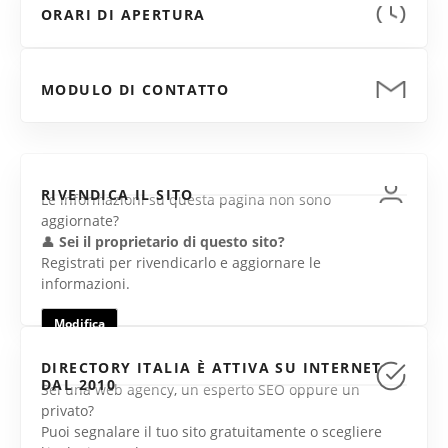
ORARI DI APERTURA
MODULO DI CONTATTO
RIVENDICA IL SITO
Le informazioni su questa pagina non sono
aggiornate?
👤
Sei il proprietario di questo sito?
Registrati per rivendicarlo e aggiornare le
informazioni.
Modifica
DIRECTORY ITALIA È ATTIVA SU INTERNET
DAL 2010
Sei una web agency, un esperto SEO oppure un
privato?
Puoi segnalare il tuo sito gratuitamente o scegliere