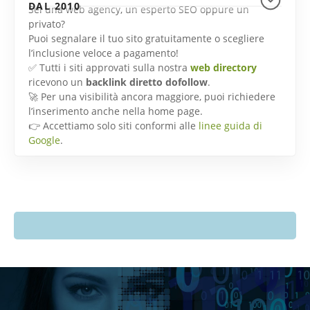
DAL 2010
Sei una web agency, un esperto SEO oppure un
privato?
Puoi segnalare il tuo sito gratuitamente o scegliere
l’inclusione veloce a pagamento!
✅ Tutti i siti approvati sulla nostra
web directory
ricevono un
backlink diretto dofollow
.
🚀 Per una visibilità ancora maggiore, puoi richiedere
l’inserimento anche nella home page.
👉 Accettiamo solo siti conformi alle
linee guida di
Google
.