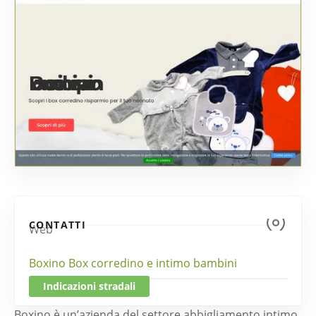
CONTATTI
Web
Boxino Box corredino e intimo bambini
Indicazioni stradali
Boxino è un’azienda del settore abbigliamento intimo