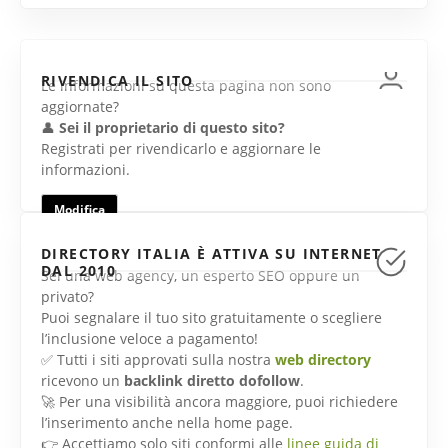
RIVENDICA IL SITO
Le informazioni su questa pagina non sono
aggiornate?
👤
Sei il proprietario di questo sito?
Registrati per rivendicarlo e aggiornare le
informazioni.
Modifica
DIRECTORY ITALIA È ATTIVA SU INTERNET
DAL 2010
Sei una web agency, un esperto SEO oppure un
privato?
Puoi segnalare il tuo sito gratuitamente o scegliere
l’inclusione veloce a pagamento!
✅ Tutti i siti approvati sulla nostra
web directory
ricevono un
backlink diretto dofollow
.
🚀 Per una visibilità ancora maggiore, puoi richiedere
l’inserimento anche nella home page.
👉 Accettiamo solo siti conformi alle
linee guida di