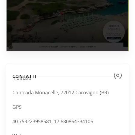
CONTATTI
Indirizzo
Contrada Monacelle, 72012 Carovigno (BR)
GPS
40.753223958581, 17.680864334106