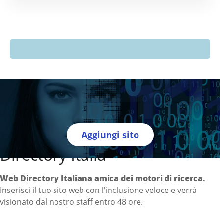
Aggiungi sito
Directory Italia
Web Directory Italiana
amica dei motori di ricerca
.
Inserisci il tuo sito web con l'inclusione veloce e verrà
visionato dal nostro staff entro 48 ore.