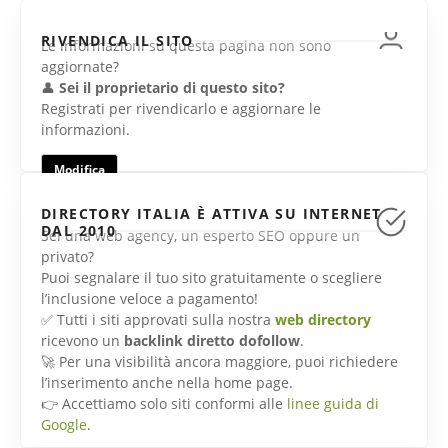
RIVENDICA IL SITO
Le informazioni su questa pagina non sono
aggiornate?
👤
Sei il proprietario di questo sito?
Registrati per rivendicarlo e aggiornare le
informazioni.
Modifica
DIRECTORY ITALIA È ATTIVA SU INTERNET
DAL 2010
Sei una web agency, un esperto SEO oppure un
privato?
Puoi segnalare il tuo sito gratuitamente o scegliere
l’inclusione veloce a pagamento!
✅ Tutti i siti approvati sulla nostra
web directory
ricevono un
backlink diretto dofollow
.
🚀 Per una visibilità ancora maggiore, puoi richiedere
l’inserimento anche nella home page.
👉 Accettiamo solo siti conformi alle
linee guida di
Google
.