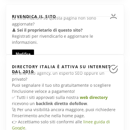
RIVENDICA IL SITO
Le informazioni su questa pagina non sono
aggiornate?
👤
Sei il proprietario di questo sito?
Registrati per rivendicarlo e aggiornare le
informazioni.
Modifica
DIRECTORY ITALIA È ATTIVA SU INTERNET
DAL 2010
Sei una web agency, un esperto SEO oppure un
privato?
Puoi segnalare il tuo sito gratuitamente o scegliere
l’inclusione veloce a pagamento!
✅ Tutti i siti approvati sulla nostra
web directory
ricevono un
backlink diretto dofollow
.
🚀 Per una visibilità ancora maggiore, puoi richiedere
l’inserimento anche nella home page.
👉 Accettiamo solo siti conformi alle
linee guida di
Google
.