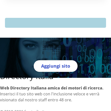
Aggiungi sito
Directory Italia
Web Directory Italiana
amica dei motori di ricerca
.
Inserisci il tuo sito web con l'inclusione veloce e verrà
visionato dal nostro staff entro 48 ore.