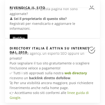
RIVENDICA IL SITO
Le informazioni su questa pagina non sono
aggiornate?
👤
Sei il proprietario di questo sito?
Registrati per rivendicarlo e aggiornare le
informazioni.
Modifica
DIRECTORY ITALIA È ATTIVA SU INTERNET
DAL 2010
Sei una web agency, un esperto SEO oppure un
privato?
Puoi segnalare il tuo sito gratuitamente o scegliere
l’inclusione veloce a pagamento!
✅ Tutti i siti approvati sulla nostra
web directory
ricevono un
backlink diretto dofollow
.
🚀 Per una visibilità ancora maggiore, puoi richiedere
l’inserimento anche nella home page.
👉 Accettiamo solo siti conformi alle
linee guida di
Google
.