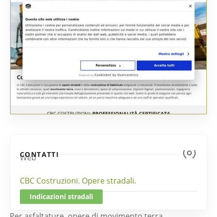
CONTATTI
Web
CBC Costruzioni. Opere stradali.
Indicazioni stradali
Per asfaltature, opere di movimento terra,