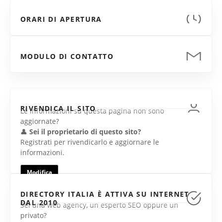
ORARI DI APERTURA
MODULO DI CONTATTO
RIVENDICA IL SITO
Le informazioni su questa pagina non sono
aggiornate?
👤
Sei il proprietario di questo sito?
Registrati per rivendicarlo e aggiornare le
informazioni.
Modifica
DIRECTORY ITALIA È ATTIVA SU INTERNET
DAL 2010
Sei una web agency, un esperto SEO oppure un
privato?