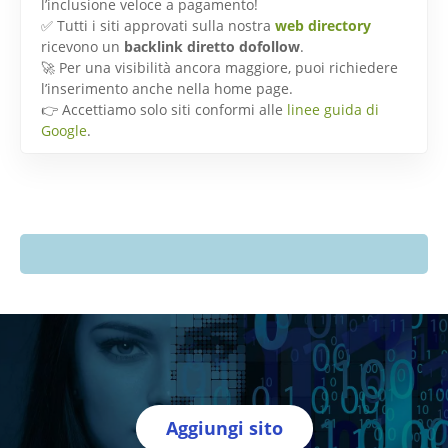
l’inclusione veloce a pagamento!
✅ Tutti i siti approvati sulla nostra
web directory
ricevono un
backlink diretto dofollow
.
🚀 Per una visibilità ancora maggiore, puoi richiedere
l’inserimento anche nella home page.
👉 Accettiamo solo siti conformi alle
linee guida di
Google
.
Aggiungi sito