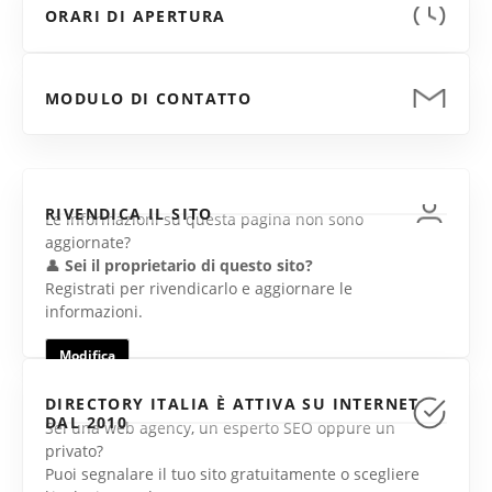
ORARI DI APERTURA
MODULO DI CONTATTO
RIVENDICA IL SITO
Le informazioni su questa pagina non sono
aggiornate?
👤
Sei il proprietario di questo sito?
Registrati per rivendicarlo e aggiornare le
informazioni.
Modifica
DIRECTORY ITALIA È ATTIVA SU INTERNET
DAL 2010
Sei una web agency, un esperto SEO oppure un
privato?
Puoi segnalare il tuo sito gratuitamente o scegliere