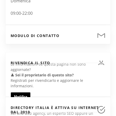
Domenica
09:00-22:00
MODULO DI CONTATTO
RIVENDICA IL SITO
Le informazioni su questa pagina non sono
aggiornate?
👤
Sei il proprietario di questo sito?
Registrati per rivendicarlo e aggiornare le
informazioni.
Modifica
DIRECTORY ITALIA È ATTIVA SU INTERNET
DAL 2010
Sei una web agency, un esperto SEO oppure un