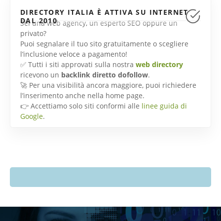
DIRECTORY ITALIA È ATTIVA SU INTERNET
DAL 2010
Sei una web agency, un esperto SEO oppure un
privato?
Puoi segnalare il tuo sito gratuitamente o scegliere
l’inclusione veloce a pagamento!
✅ Tutti i siti approvati sulla nostra
web directory
ricevono un
backlink diretto dofollow
.
🚀 Per una visibilità ancora maggiore, puoi richiedere
l’inserimento anche nella home page.
👉 Accettiamo solo siti conformi alle
linee guida di
Google
.