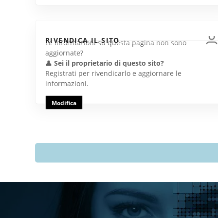
RIVENDICA IL SITO
Le informazioni su questa pagina non sono
aggiornate?
👤
Sei il proprietario di questo sito?
Registrati per rivendicarlo e aggiornare le
informazioni.
Modifica