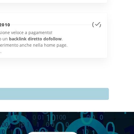
2010
lusione veloce a pagamento!
o un
backlink diretto dofollow
.
inserimento anche nella home page.
e
.