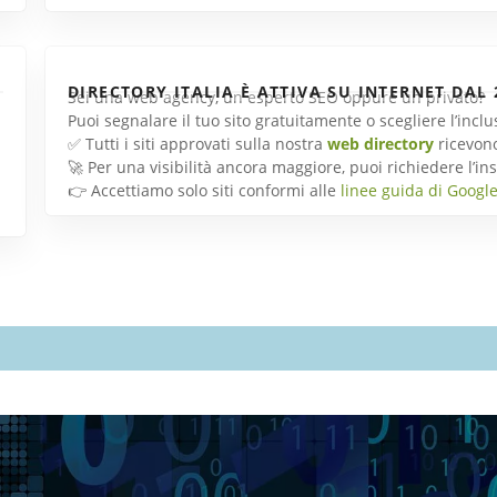
DIRECTORY ITALIA È ATTIVA SU INTERNET DAL 
Sei una web agency, un esperto SEO oppure un privato?
Puoi segnalare il tuo sito gratuitamente o scegliere l’inc
✅ Tutti i siti approvati sulla nostra
web directory
ricevon
🚀 Per una visibilità ancora maggiore, puoi richiedere l’
👉 Accettiamo solo siti conformi alle
linee guida di Googl