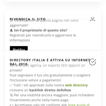
RIVENDICA IL SITO
Le informazioni su questa pagina non sono
aggiornate?
👤
Sei il proprietario di questo sito?
Registrati per rivendicarlo e aggiornare le
informazioni.
Modifica
DIRECTORY ITALIA È ATTIVA SU INTERNET
DAL 2010
Sei una web agency, un esperto SEO oppure un
privato?
Puoi segnalare il tuo sito gratuitamente o scegliere
l’inclusione veloce a pagamento!
✅ Tutti i siti approvati sulla nostra
web directory
ricevono un
backlink diretto dofollow
.
🚀 Per una visibilità ancora maggiore, puoi richiedere
l’inserimento anche nella home page.
👉 Accettiamo solo siti conformi alle
linee guida di