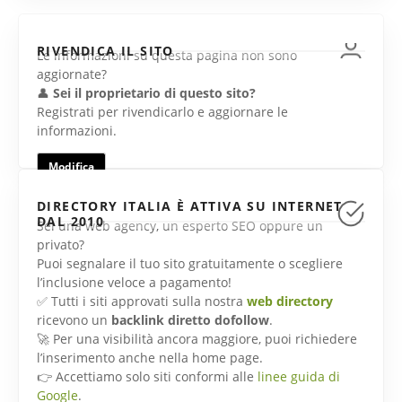
RIVENDICA IL SITO
Le informazioni su questa pagina non sono
aggiornate?
👤
Sei il proprietario di questo sito?
Registrati per rivendicarlo e aggiornare le
informazioni.
Modifica
DIRECTORY ITALIA È ATTIVA SU INTERNET
DAL 2010
Sei una web agency, un esperto SEO oppure un
privato?
Puoi segnalare il tuo sito gratuitamente o scegliere
l’inclusione veloce a pagamento!
✅ Tutti i siti approvati sulla nostra
web directory
ricevono un
backlink diretto dofollow
.
🚀 Per una visibilità ancora maggiore, puoi richiedere
l’inserimento anche nella home page.
👉 Accettiamo solo siti conformi alle
linee guida di
Google
.