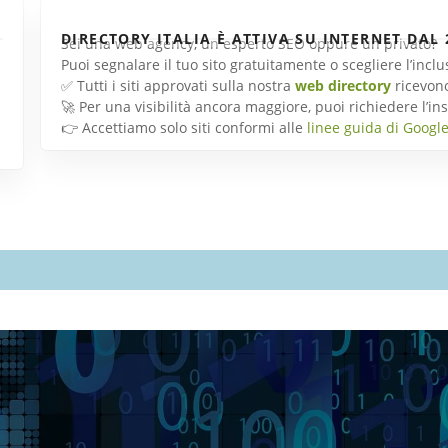
DIRECTORY ITALIA È ATTIVA SU INTERNET DAL 
Sei una web agency, un esperto SEO oppure un privato?
Puoi segnalare il tuo sito gratuitamente o scegliere l’inc
✅ Tutti i siti approvati sulla nostra
web directory
ricevon
🚀 Per una visibilità ancora maggiore, puoi richiedere l’
👉 Accettiamo solo siti conformi alle
linee guida di Googl