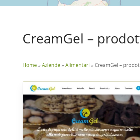
CreamGel – prodotti
Home
»
Aziende
»
Alimentari
»
CreamGel – prodotti