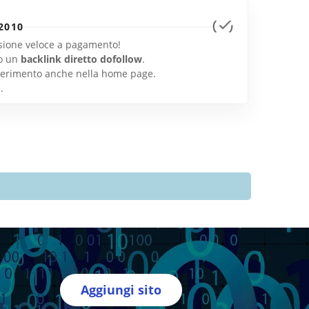
2010
lusione veloce a pagamento!
o un
backlink diretto dofollow
.
inserimento anche nella home page.
e
.
Aggiungi sito