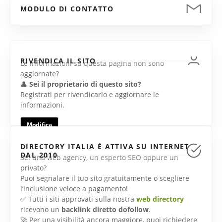
MODULO DI CONTATTO
RIVENDICA IL SITO
Le informazioni su questa pagina non sono
aggiornate?
👤
Sei il proprietario di questo sito?
Registrati per rivendicarlo e aggiornare le
informazioni.
Modifica
DIRECTORY ITALIA È ATTIVA SU INTERNET
DAL 2010
Sei una web agency, un esperto SEO oppure un
privato?
Puoi segnalare il tuo sito gratuitamente o scegliere
l’inclusione veloce a pagamento!
✅ Tutti i siti approvati sulla nostra
web directory
ricevono un
backlink diretto dofollow
.
🚀 Per una visibilità ancora maggiore, puoi richiedere