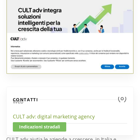
CONTATTI
Web
CULT adv: digital marketing agency
Indicazioni stradali
CULT adv aiutia le aziende a crescere, in Italia e