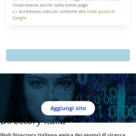
l’inserimento anche nella home page.
👉 Accettiamo solo siti conformi alle
linee guida di
Google
.
Aggiungi sito
Directory Italia
Web Directory Italiana
amica dei motori di ricerca
.