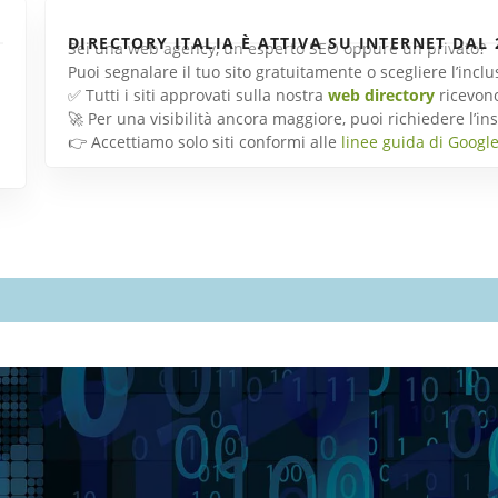
DIRECTORY ITALIA È ATTIVA SU INTERNET DAL 
Sei una web agency, un esperto SEO oppure un privato?
Puoi segnalare il tuo sito gratuitamente o scegliere l’inc
✅ Tutti i siti approvati sulla nostra
web directory
ricevon
🚀 Per una visibilità ancora maggiore, puoi richiedere l’
👉 Accettiamo solo siti conformi alle
linee guida di Googl