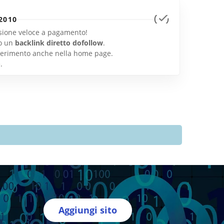
2010
lusione veloce a pagamento!
o un
backlink diretto dofollow
.
inserimento anche nella home page.
e
.
Aggiungi sito