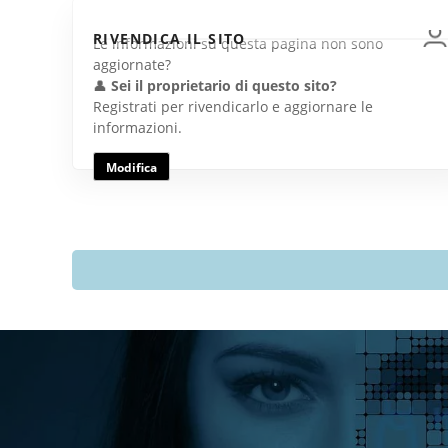
RIVENDICA IL SITO
Le informazioni su questa pagina non sono
aggiornate?
👤
Sei il proprietario di questo sito?
Registrati per rivendicarlo e aggiornare le
informazioni.
Modifica