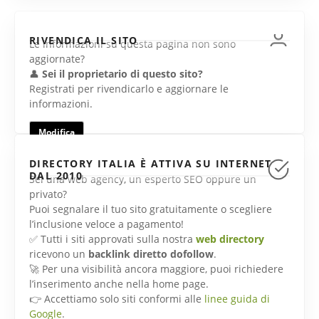
RIVENDICA IL SITO
Le informazioni su questa pagina non sono
aggiornate?
👤
Sei il proprietario di questo sito?
Registrati per rivendicarlo e aggiornare le
informazioni.
Modifica
DIRECTORY ITALIA È ATTIVA SU INTERNET
DAL 2010
Sei una web agency, un esperto SEO oppure un
privato?
Puoi segnalare il tuo sito gratuitamente o scegliere
l’inclusione veloce a pagamento!
✅ Tutti i siti approvati sulla nostra
web directory
ricevono un
backlink diretto dofollow
.
🚀 Per una visibilità ancora maggiore, puoi richiedere
l’inserimento anche nella home page.
👉 Accettiamo solo siti conformi alle
linee guida di
Google
.