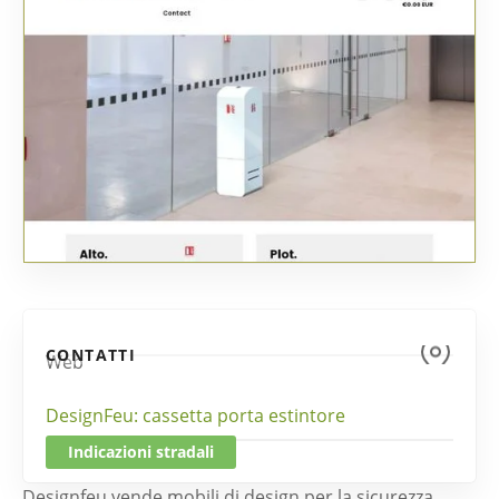
CONTATTI
Web
DesignFeu: cassetta porta estintore
Indicazioni stradali
Designfeu vende mobili di design per la sicurezza