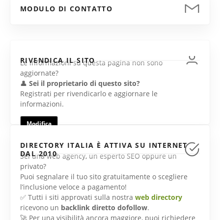
MODULO DI CONTATTO
RIVENDICA IL SITO
Le informazioni su questa pagina non sono
aggiornate?
👤
Sei il proprietario di questo sito?
Registrati per rivendicarlo e aggiornare le
informazioni.
Modifica
DIRECTORY ITALIA È ATTIVA SU INTERNET
DAL 2010
Sei una web agency, un esperto SEO oppure un
privato?
Puoi segnalare il tuo sito gratuitamente o scegliere
l’inclusione veloce a pagamento!
✅ Tutti i siti approvati sulla nostra
web directory
ricevono un
backlink diretto dofollow
.
🚀 Per una visibilità ancora maggiore, puoi richiedere