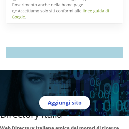
l’inserimento anche nella home page.
👉 Accettiamo solo siti conformi alle
linee guida di
Google
.
Aggiungi sito
Directory Italia
Web Directory Italiana
amica dei motori di ricerca
.