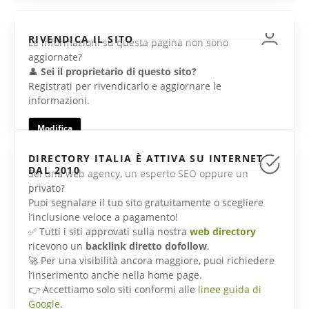
RIVENDICA IL SITO
Le informazioni su questa pagina non sono
aggiornate?
👤
Sei il proprietario di questo sito?
Registrati per rivendicarlo e aggiornare le
informazioni.
Modifica
DIRECTORY ITALIA È ATTIVA SU INTERNET
DAL 2010
Sei una web agency, un esperto SEO oppure un
privato?
Puoi segnalare il tuo sito gratuitamente o scegliere
l’inclusione veloce a pagamento!
✅ Tutti i siti approvati sulla nostra
web directory
ricevono un
backlink diretto dofollow
.
🚀 Per una visibilità ancora maggiore, puoi richiedere
l’inserimento anche nella home page.
👉 Accettiamo solo siti conformi alle
linee guida di
Google
.