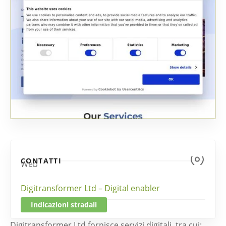
CONTATTI
Web
Digitransformer Ltd – Digital enabler
Indicazioni stradali
Digitransformer Ltd fornisce servizi digitali, tra cui: