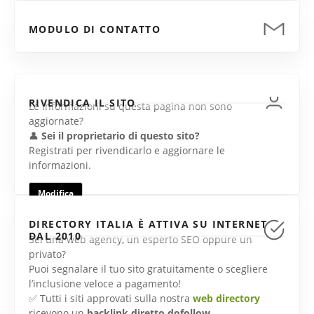
MODULO DI CONTATTO
RIVENDICA IL SITO
Le informazioni su questa pagina non sono
aggiornate?
👤
Sei il proprietario di questo sito?
Registrati per rivendicarlo e aggiornare le
informazioni.
Modifica
DIRECTORY ITALIA È ATTIVA SU INTERNET
DAL 2010
Sei una web agency, un esperto SEO oppure un
privato?
Puoi segnalare il tuo sito gratuitamente o scegliere
l’inclusione veloce a pagamento!
✅ Tutti i siti approvati sulla nostra
web directory
ricevono un
backlink diretto dofollow
.