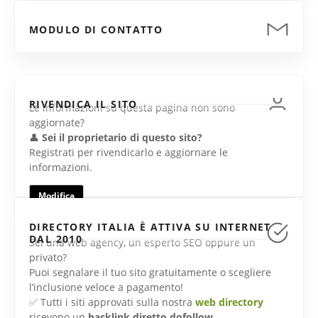
MODULO DI CONTATTO
RIVENDICA IL SITO
Le informazioni su questa pagina non sono
aggiornate?
👤
Sei il proprietario di questo sito?
Registrati per rivendicarlo e aggiornare le
informazioni.
Modifica
DIRECTORY ITALIA È ATTIVA SU INTERNET
DAL 2010
Sei una web agency, un esperto SEO oppure un
privato?
Puoi segnalare il tuo sito gratuitamente o scegliere
l’inclusione veloce a pagamento!
✅ Tutti i siti approvati sulla nostra
web directory
ricevono un
backlink diretto dofollow
.