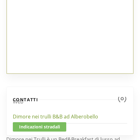
CONTATTI
Web
Dimore nei trulli B&B ad Alberobello
Indicazioni stradali
Dimore nei Trulli è un Bed&Breakfast di lusso ad