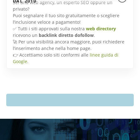
DAL 2010
Sei una web agency, un esperto SEO oppure un
privato?
Puoi segnalare il tuo sito gratuitamente o scegliere
l’inclusione veloce a pagamento!
✅ Tutti i siti approvati sulla nostra
web directory
ricevono un
backlink diretto dofollow
.
🚀 Per una visibilità ancora maggiore, puoi richiedere
l’inserimento anche nella home page.
👉 Accettiamo solo siti conformi alle
linee guida di
Google
.